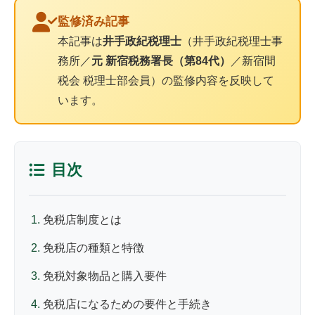
監修済み記事
本記事は
井手政紀税理士
（井手政紀税理士事
務所／
元 新宿税務署長（第84代）
／新宿間
税会 税理士部会員）の監修内容を反映して
います。
目次
免税店制度とは
免税店の種類と特徴
免税対象物品と購入要件
免税店になるための要件と手続き