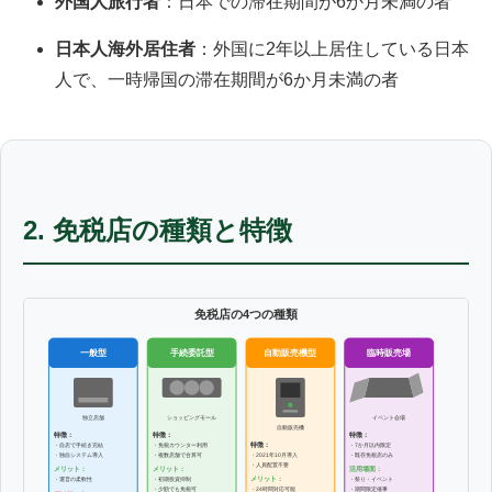
外国人旅行者
：日本での滞在期間が6か月未満の者
日本人海外居住者
：外国に2年以上居住している日本
人で、一時帰国の滞在期間が6か月未満の者
2. 免税店の種類と特徴
免税店の4つの種類
手続委託型
一般型
自動販売機型
臨時販売場
独立店舗
ショッピングモール
イベント会場
自動販売機
特徴：
特徴：
特徴：
特徴：
・自店で手続き完結
・免税カウンター利用
・7か月以内限定
・独自システム導入
・複数店舗で合算可
・2021年10月導入
・既存免税店のみ
・人員配置不要
メリット：
メリット：
活用場面：
メリット：
・運営の柔軟性
・初期投資抑制
・祭り・イベント
・少額でも免税可
・24時間対応可能
・期間限定催事