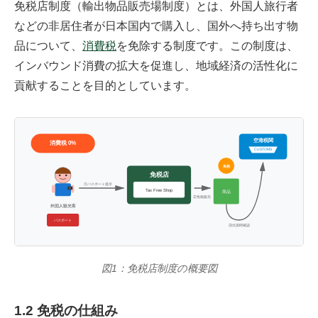
免税店制度（輸出物品販売場制度）とは、外国人旅行者
などの非居住者が日本国内で購入し、国外へ持ち出す物
品について、
消費税
を免除する制度です。この制度は、
インバウンド消費の拡大を促進し、地域経済の活性化に
貢献することを目的としています。
空港税関
消費税 0%
CUSTOMS
免税
免税店
①パスポート提示
Tax Free Shop
商品
②免税販売
外国人観光客
パスポート
③出国時確認
図1：免税店制度の概要図
1.2 免税の仕組み