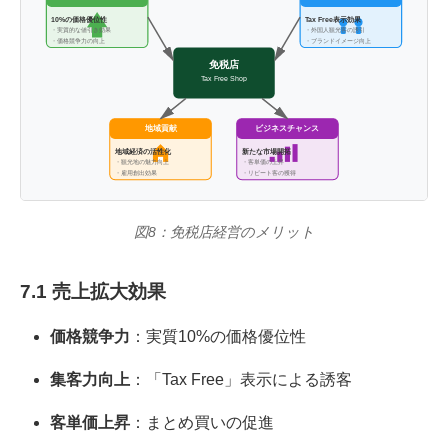
Tax Free表示効果
10%の価格優位性
・実質的な値引き効果
・外国人観光客の誘引
・価格競争力の向上
・ブランドイメージ向上
免税店
Tax Free Shop
地域貢献
ビジネスチャンス
地域経済の活性化
新たな市場開拓
・観光地の魅力向上
・客単価の上昇
・雇用創出効果
・リピート客の獲得
図8：免税店経営のメリット
7.1 売上拡大効果
価格競争力
：実質10%の価格優位性
集客力向上
：「Tax Free」表示による誘客
客単価上昇
：まとめ買いの促進