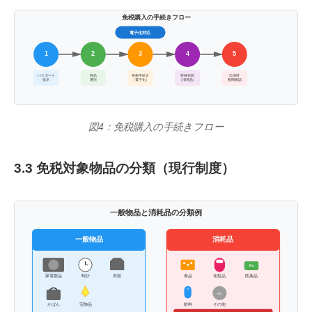
免税購入の手続きフロー
電子化対応
1
2
3
4
5
パスポート
商品
免税手続き
特殊包装
出国時
提示
選択
（電子化）
（消耗品）
税関確認
図4：免税購入の手続きフロー
3.3 免税対象物品の分類（現行制度）
一般物品と消耗品の分類例
一般物品
消耗品
Rx
家電製品
時計
衣類
食品
化粧品
医薬品
etc
かばん
宝飾品
飲料
その他