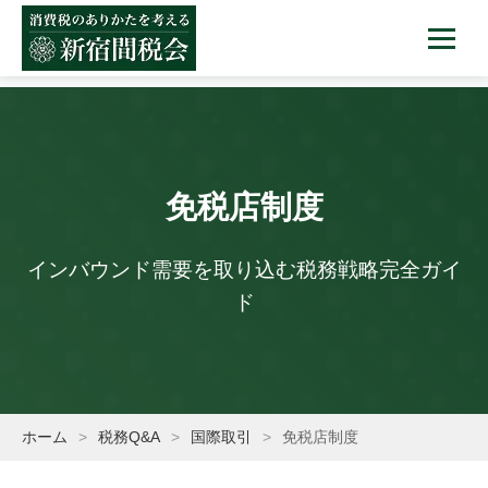
免税店制度
インバウンド需要を取り込む税務戦略完全ガイ
ド
ホーム
税務Q&A
国際取引
免税店制度