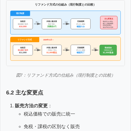
リファンド方式の仕組み（現行制度との比較）
現行制度
主な変更点
免税店
外国人観光客
空港税関
・物品区分の廃止
購入
出国
・購入上限額撤廃
税抜価格で販売
免税で購入
持ち出し確認
・特殊包装廃止
消費税0円
確認のみ
¥10,000
・返金手続き追加
リファンド方式
2026年11月～
免税店
外国人観光客
空港税関
税金返金
購入
出国
返金
税込価格で販売
一旦税込で支払
持ち出し確認
消費税相当額
¥1,000税込
確認完了
¥1,000返金
¥11,000
図7：リファンド方式の仕組み（現行制度との比較）
6.2 主な変更点
販売方法の変更
：
税込価格での販売に統一
免税・課税の区別なく販売