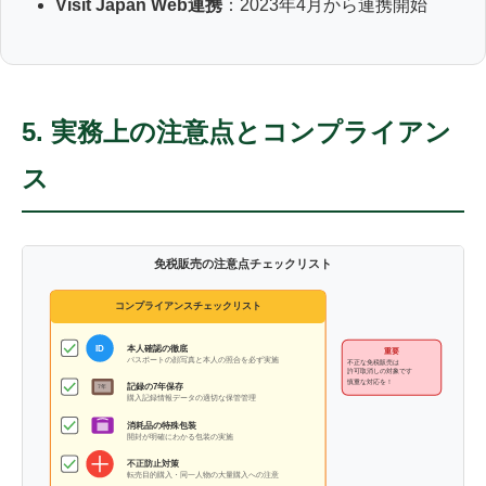
Visit Japan Web連携
：2023年4月から連携開始
5. 実務上の注意点とコンプライアン
ス
免税販売の注意点チェックリスト
コンプライアンスチェックリスト
本人確認の徹底
ID
重要
パスポートの顔写真と本人の照合を必ず実施
不正な免税販売は
許可取消しの対象です
慎重な対応を！
記録の7年保存
7年
購入記録情報データの適切な保管管理
消耗品の特殊包装
開封が明確にわかる包装の実施
不正防止対策
転売目的購入・同一人物の大量購入への注意