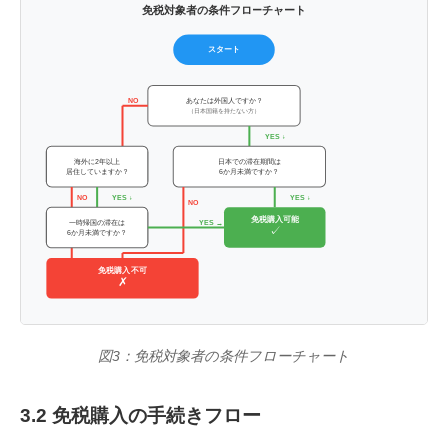
免税対象者の条件フローチャート
スタート
NO
あなたは外国人ですか？
（日本国籍を持たない方）
YES ↓
海外に2年以上
日本での滞在期間は
居住していますか？
6か月未満ですか？
NO
YES ↓
YES ↓
NO
免税購入可能
一時帰国の滞在は
YES →
✓
6か月未満ですか？
免税購入不可
✗
図3：免税対象者の条件フローチャート
3.2 免税購入の手続きフロー