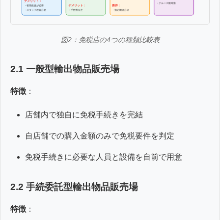
デメリット：
・クルーズ船寄港
デメリット：
要件：
・初期投資が必要
・スタッフ教育必要
・手数料発生
・指定機器必須
図2：免税店の4つの種類比較表
2.1 一般型輸出物品販売場
特徴
：
店舗内で独自に免税手続きを完結
自店舗での購入金額のみで免税要件を判定
免税手続きに必要な人員と設備を自前で用意
2.2 手続委託型輸出物品販売場
特徴
：